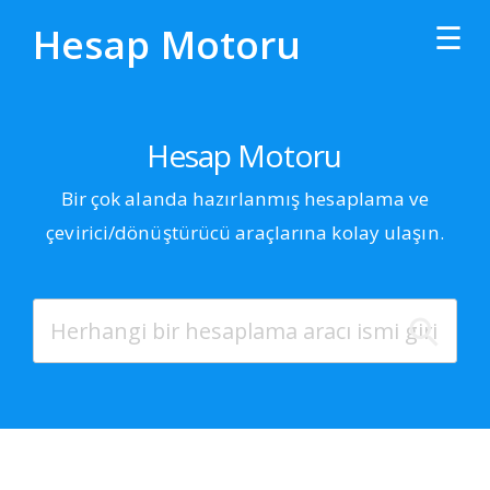
☰
Hesap Motoru
Subscribe
Hesap Motoru
Bir çok alanda hazırlanmış hesaplama ve
The latest tutorials sent straight to your inbox.
çevirici/dönüştürücü araçlarına kolay ulaşın.
Twitter
Facebook
Google+
Hacker News