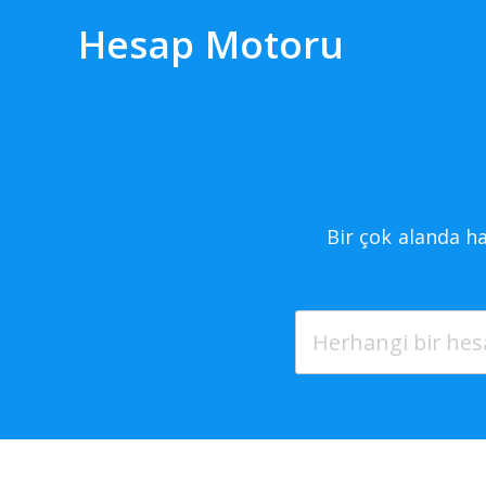
Hesap Motoru
S
Bir çok alanda h
The 
Goo