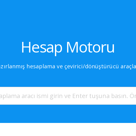
Hesap Motoru
ubscribe
azırlanmış hesaplama ve çevirici/dönüştürücü araçlar
latest tutorials sent straight to your inbox.
Twitter
Facebook
gle+