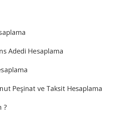
esaplama
ans Adedi Hesaplama
esaplama
nut Peşinat ve Taksit Hesaplama
m ?