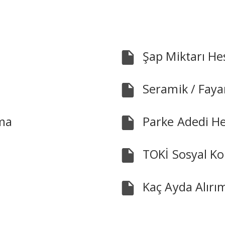
Şap Miktarı H
Seramik / Fay
ma
Parke Adedi H
TOKİ Sosyal Ko
Kaç Ayda Alırı