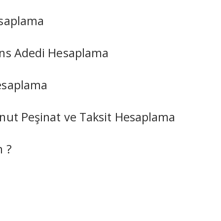
esaplama
ans Adedi Hesaplama
esaplama
nut Peşinat ve Taksit Hesaplama
m ?