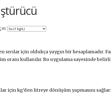
üştürücü
Hacker News
in:
sıvılar için oldukça yaygın bir hesaplamadır. Fark
m oranı kullanılır. Bu uygulama sayesinde belirli 
ılar için kg'den litreye dönüşüm yapmasını sağlar