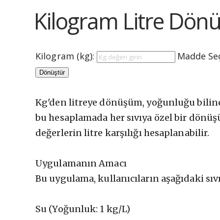
Kilogram Litre Dön
Kilogram (kg):
Madde Seç
Dönüştür
Kg'den litreye dönüşüm, yoğunluğu bilinen 
bu hesaplamada her sıvıya özel bir dönüşü
değerlerin litre karşılığı hesaplanabilir.
Uygulamanın Amacı
Bu uygulama, kullanıcıların aşağıdaki sıv
Su (Yoğunluk: 1 kg/L)