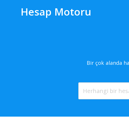
Hesap Motoru
S
Bir çok alanda h
The 
Goo