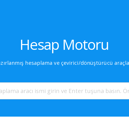
Hesap Motoru
ubscribe
azırlanmış hesaplama ve çevirici/dönüştürücü araçlar
latest tutorials sent straight to your inbox.
Twitter
Facebook
gle+