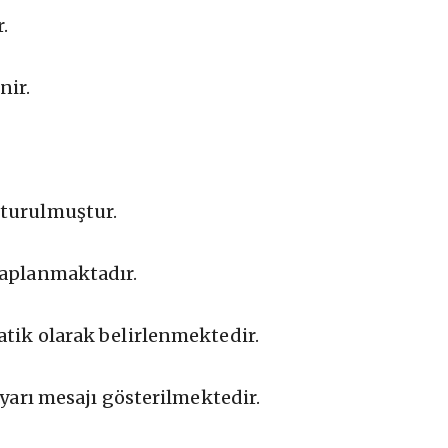
.
nir.
şturulmuştur.
saplanmaktadır.
atik olarak belirlenmektedir.
uyarı mesajı gösterilmektedir.