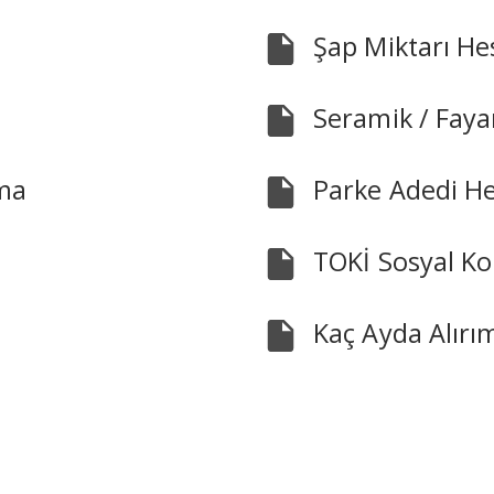
Şap Miktarı H
Seramik / Fay
ma
Parke Adedi H
TOKİ Sosyal Ko
Kaç Ayda Alırı