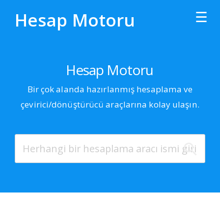
☰
Hesap Motoru
Subscribe
Hesap Motoru
Bir çok alanda hazırlanmış hesaplama ve
The latest tutorials sent straight to your inbox.
çevirici/dönüştürücü araçlarına kolay ulaşın.
Twitter
Facebook
Google+
Hacker News